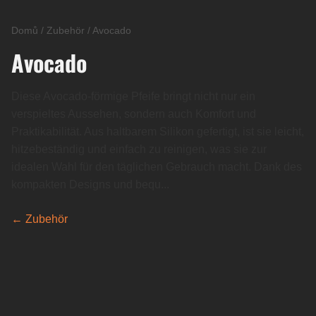
Domů
/
Zubehör
/
Avocado
Avocado
Diese Avocado-förmige Pfeife bringt nicht nur ein
verspieltes Aussehen, sondern auch Komfort und
Praktikabilität. Aus haltbarem Silikon gefertigt, ist sie leicht,
hitzebeständig und einfach zu reinigen, was sie zur
idealen Wahl für den täglichen Gebrauch macht. Dank des
kompakten Designs und bequ...
← Zubehör