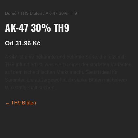
Domů
/
TH9 Blüten
/
AK-47 30% TH9
AK-47 30% TH9
Od 31.96 Kč
AK47 ist eine bekannte und beliebte Sorte, die jetzt mit
TH9 infundiert ist, was sie zu einer der stärksten Varianten
auf dem tschechischen Markt macht. Sie ist ideal für
Sammler, die außergewöhnlich starke Blüten mit hohem
Wirkstoffgehalt suchen.
← TH9 Blüten