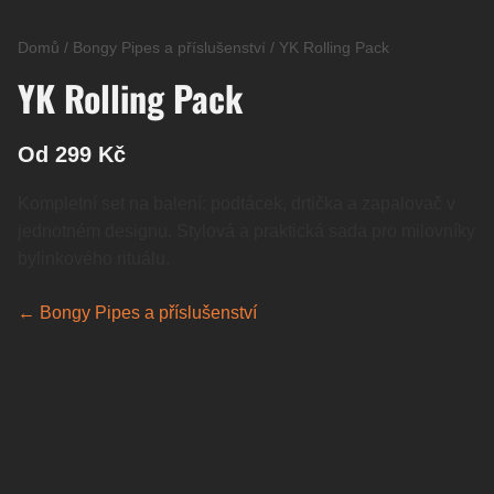
Domů
/
Bongy Pipes a příslušenství
/
YK Rolling Pack
YK Rolling Pack
Od 299 Kč
Kompletní set na balení: podtácek, drtička a zapalovač v
jednotném designu. Stylová a praktická sada pro milovníky
bylinkového rituálu.
← Bongy Pipes a příslušenství