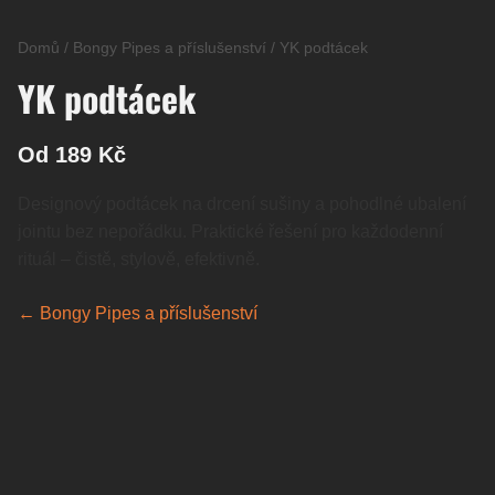
Domů
/
Bongy Pipes a příslušenství
/
YK podtácek
YK podtácek
Od 189 Kč
Designový podtácek na drcení sušiny a pohodlné ubalení
jointu bez nepořádku. Praktické řešení pro každodenní
rituál – čistě, stylově, efektivně.
← Bongy Pipes a příslušenství