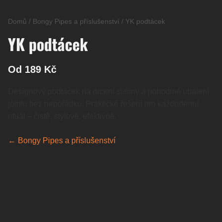
Domů
/
Bongy Pipes a příslušenství
/
YK podtácek
YK podtácek
Od 189 Kč
Designový podtácek na drcení sušiny a pohodlné ubalení
jointu bez nepořádku. Praktické řešení pro každodenní
rituál – čistě, stylově, efektivně.
← Bongy Pipes a příslušenství