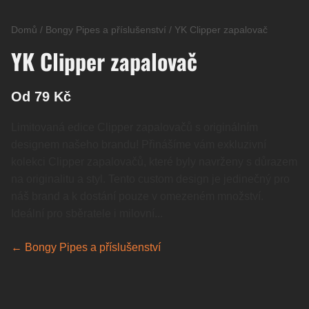
Domů
/
Bongy Pipes a příslušenství
/
YK Clipper zapalovač
YK Clipper zapalovač
Od 79 Kč
Limitovaná edice Clipper zapalovačů s originálním
designem našeho brandu! Přinášíme vám exkluzivní
kolekci Clipper zapalovačů, které byly navrženy s důrazem
na originalitu a styl. Tento custom design je jedinečný pro
náš brand a k dostání pouze v omezeném množství.
Ideální pro sběratele i milovní...
← Bongy Pipes a příslušenství