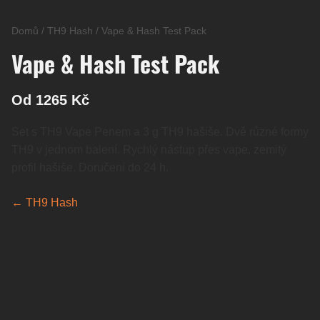
Domů
/
TH9 Hash
/
Vape & Hash Test Pack
Vape & Hash Test Pack
Od 1265 Kč
Set s TH9 Vape Penem a 3 g TH9 hašiše. Dvě různé formy
TH9 v jednom balení. Rychlý nástup přes vape, zemitý
profil hašiše. Doručení do 24 h.
← TH9 Hash