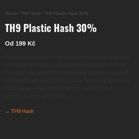
Domů
/
TH9 Hash
/
TH9 Plastic Hash 30%
TH9 Plastic Hash 30%
Od 199 Kč
Plastic Hash je tradiční koncentrát známý svou tvárnou a
kompaktní strukturou a výrazným aromatickým profilem.
Dominují zde zemitě-pryskyřičné tóny doplněné o jemné
kořeněné a lehce nasládlé nuance. Terpenový profil bývá
často spojen s kombinací myrcenu, karyofylenu a
humulenu, které vytvářejí pl...
← TH9 Hash