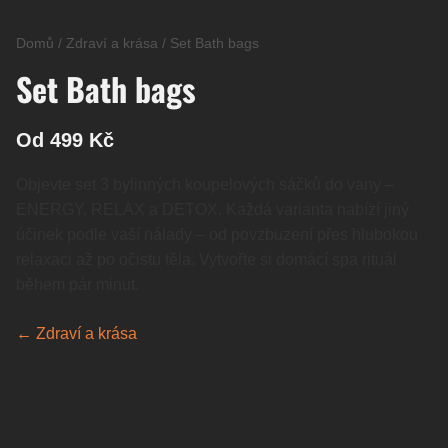
Domů
/
Zdraví a krása
/
Set Bath bags
Set Bath bags
Od 499 Kč
Objevte set 3 bylinných koupelových sáčků do vany –
ENERGY, RELAX a DETOX. Každá varianta nabízí jiný
účinek podle vaší nálady – od povzbuzení přes hlubokou
relaxaci až po očistu těla. Vytvořte si domácí spa rituál
během pár minut.
← Zdraví a krása