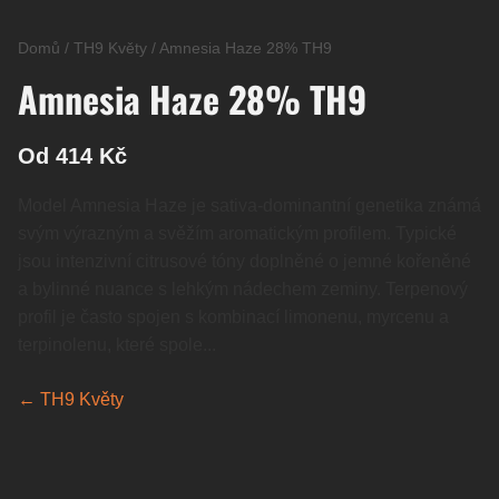
Domů
/
TH9 Květy
/
Amnesia Haze 28% TH9
Amnesia Haze 28% TH9
Od 414 Kč
Model Amnesia Haze je sativa-dominantní genetika známá
svým výrazným a svěžím aromatickým profilem. Typické
jsou intenzivní citrusové tóny doplněné o jemné kořeněné
a bylinné nuance s lehkým nádechem zeminy. Terpenový
profil je často spojen s kombinací limonenu, myrcenu a
terpinolenu, které spole...
← TH9 Květy