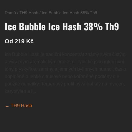
Domů
/
TH9 Hash
/
Ice Bubble Ice Hash 38% Th9
Ice Bubble Ice Hash 38% Th9
Od 219 Kč
Ice Bubble Hash je tradiční koncentrát známý svým čistým
a výrazným aromatickým profilem. Typické jsou intenzivní
tóny pryskyřice, zeminy a jemných bylinných nuancí, často
doplněné o lehké citrusové nebo kořeněné podtóny dle
použité genetiky. Terpenový profil bývá bohatý na myrcen,
karyofylen a l...
← TH9 Hash