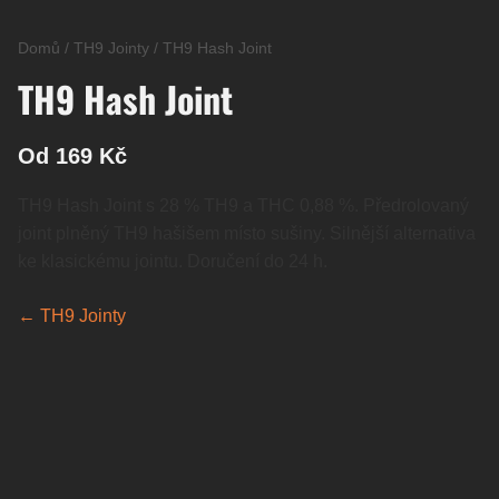
Domů
/
TH9 Jointy
/
TH9 Hash Joint
TH9 Hash Joint
Od 169 Kč
TH9 Hash Joint s 28 % TH9 a THC 0,88 %. Předrolovaný
joint plněný TH9 hašišem místo sušiny. Silnější alternativa
ke klasickému jointu. Doručení do 24 h.
← TH9 Jointy