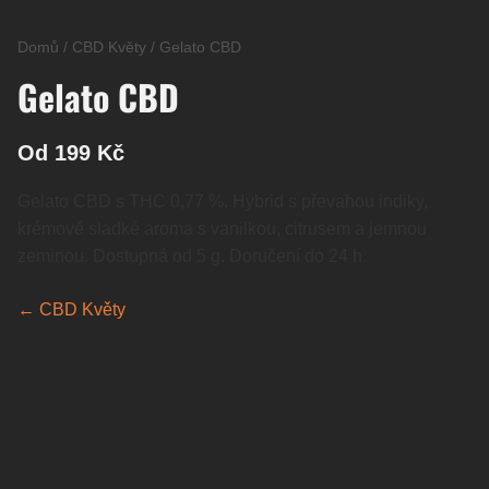
Domů
/
CBD Květy
/
Gelato CBD
Gelato CBD
Od 199 Kč
Gelato CBD s THC 0,77 %. Hybrid s převahou indiky,
krémově sladké aroma s vanilkou, citrusem a jemnou
zeminou. Dostupná od 5 g. Doručení do 24 h.
← CBD Květy