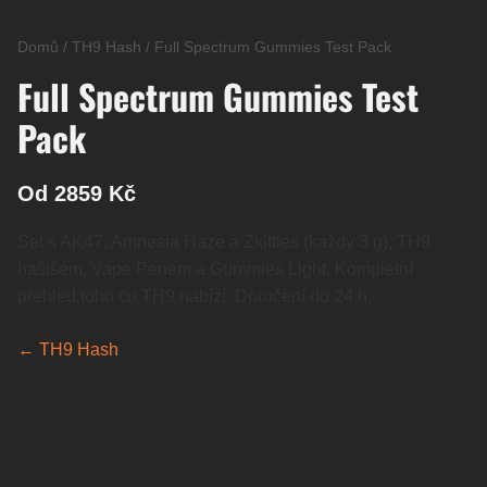
Domů
/
TH9 Hash
/
Full Spectrum Gummies Test Pack
Full Spectrum Gummies Test
Pack
Od 2859 Kč
Set s AK47, Amnesia Haze a Zkittles (každý 3 g), TH9
hašišem, Vape Penem a Gummies Light. Kompletní
přehled toho co TH9 nabízí. Doručení do 24 h.
← TH9 Hash