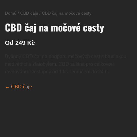
Domů
/
CBD čaje
/
CBD čaj na močové cesty
CBD čaj na močové cesty
Od 249 Kč
Bylinný CBD čaj na podporu močových cest s brusinkou,
medvědicí a zlatobýlem. CBD sušina pro celkovou
rovnováhu. Dostupný od 1 ks. Doručení do 24 h.
← CBD čaje