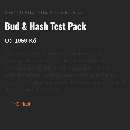
Domů
/
TH9 Hash
/
Bud & Hash Test Pack
Bud & Hash Test Pack
Od 1959 Kč
Objevte Bud & Hash Test Pack – testovací balíček
obsahující tři prémiové konopné strainy (AK47 3g,
Amnesia Haze 3g, Zkittles 3g) infuzované TH9 a 3 g
kvalitního hašiše. Každý druh se vyznačuje jedinečným
aroma a pečlivým zpracováním. Perfektní volba pro ty, kteří
chtějí ochutnat různé vůně a trad...
← TH9 Hash