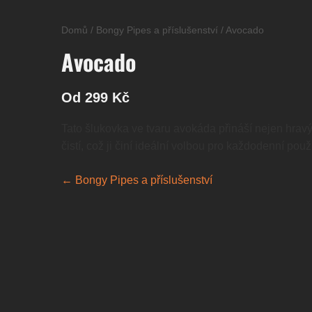
Domů
/
Bongy Pipes a příslušenství
/
Avocado
Avocado
Od 299 Kč
Tato šlukovka ve tvaru avokáda přináší nejen hravý 
čistí, což ji činí ideální volbou pro každodenní po
← Bongy Pipes a příslušenství