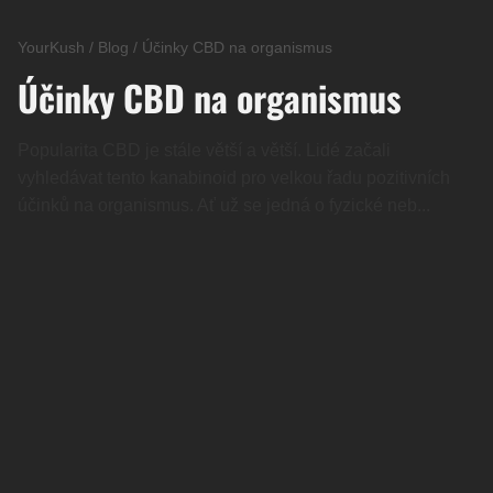
YourKush
/
Blog
/
Účinky CBD na organismus
Účinky CBD na organismus
Popularita CBD je stále větší a větší. Lidé začali
vyhledávat tento kanabinoid pro velkou řadu pozitivních
účinků na organismus. Ať už se jedná o fyzické neb...