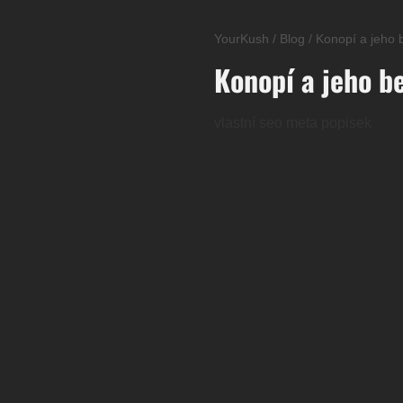
YourKush
/
Blog
/
Konopí a jeho b
Konopí a jeho be
vlastní seo meta popisek