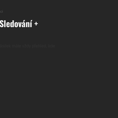
ci
 Sledování +
ásilek máte vždy přehled, kde