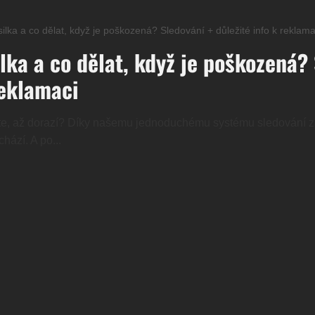
ilka a co dělat, když je poškozená? Sledování + důležité info k reklama
lka a co dělat, když je poškozená?
reklamaci
káte, až dorazí? Díky našemu jednoduchému systému sledování z
hází. A po...