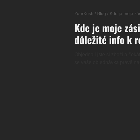
YourKush
/
Blog
/
Kde je moje zás
Kde je moje zási
důležité info k 
Objednali jste si zboží a če
se vaše objednávka právě nac