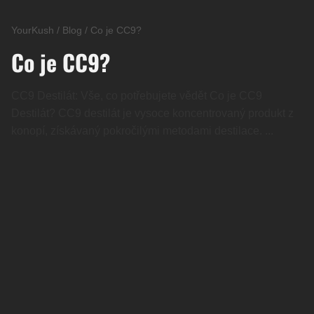
YourKush
/
Blog
/
Co je CC9?
Co je CC9?
CC9 Destilát: Vše, co potřebujete vědět Co je CC9
Destilát? CC9 destilát je vysoce koncentrovaný produkt z
konopí, získávaný pokročilými metodami destilace. ...